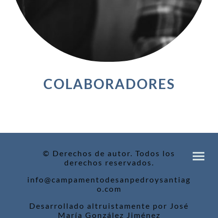
COLABORADORES
© Derechos de autor. Todos los
derechos reservados.
info@campamentodesanpedroysantiag
o.com
Desarrollado altruistamente por José
María González Jiménez