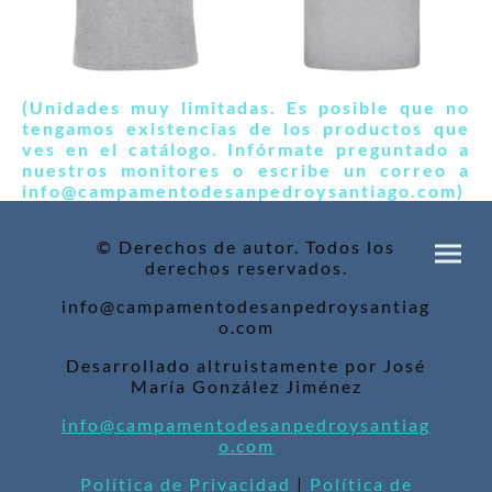
(Unidades muy limitadas. Es posible que no
tengamos existencias de los productos que
ves en el catálogo. Infórmate preguntado a
nuestros monitores o escribe un correo a
info@campamentodesanpedroysantiago.com)
© Derechos de autor. Todos los
derechos reservados.
info@campamentodesanpedroysantiag
o.com
Desarrollado altruistamente por José
María González Jiménez
info@campamentodesanpedroysantiag
o.com
Política de Privacidad
|
Política de