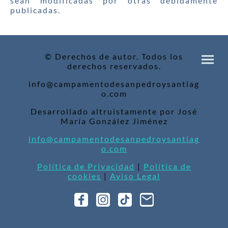
sean modificadas por otras debidamente
publicadas.
© Derechos de autor. Todos los
derechos reservados.
info@campamentodesanpedroysantiag
o.com
Desarrollado altruistamente por José
María González Jiménez
info@campamentodesanpedroysantiag
o.com
Política de Privacidad
|
Política de
cookies
|
Aviso Legal