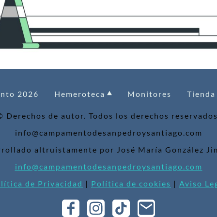
nto 2026
Hemeroteca
Monitores
Tienda
© Derechos de autor. Todos los derechos reservados
info@campamentodesanpedroysantiago.com
rollado altruistamente por José María González J
info@campamentodesanpedroysantiago.com
lítica de Privacidad
|
Política de cookies
|
Aviso Le