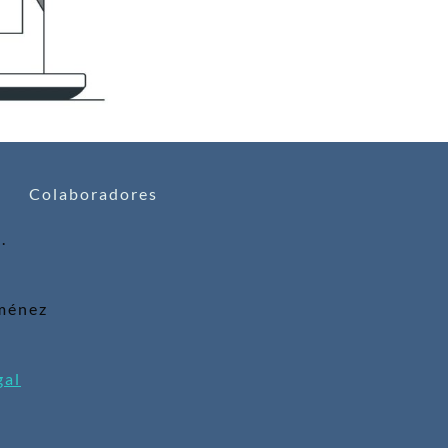
Colaboradores
.
iménez
gal